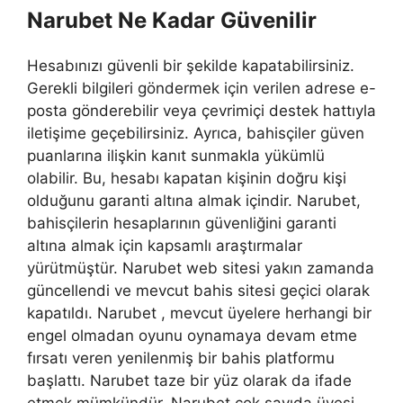
Narubet Ne Kadar Güvenilir
Hesabınızı güvenli bir şekilde kapatabilirsiniz.
Gerekli bilgileri göndermek için verilen adrese e-
posta gönderebilir veya çevrimiçi destek hattıyla
iletişime geçebilirsiniz. Ayrıca, bahisçiler güven
puanlarına ilişkin kanıt sunmakla yükümlü
olabilir. Bu, hesabı kapatan kişinin doğru kişi
olduğunu garanti altına almak içindir. Narubet,
bahisçilerin hesaplarının güvenliğini garanti
altına almak için kapsamlı araştırmalar
yürütmüştür. Narubet web sitesi yakın zamanda
güncellendi ve mevcut bahis sitesi geçici olarak
kapatıldı. Narubet , mevcut üyelere herhangi bir
engel olmadan oyunu oynamaya devam etme
fırsatı veren yenilenmiş bir bahis platformu
başlattı. Narubet taze bir yüz olarak da ifade
etmek mümkündür. Narubet çok sayıda üyesi