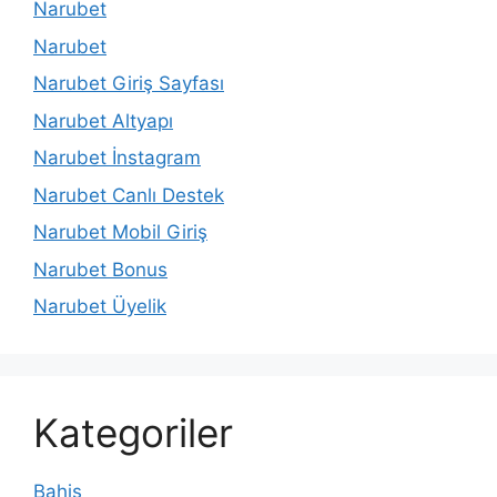
Narubet
Narubet
Narubet Giriş Sayfası
Narubet Altyapı
Narubet İnstagram
Narubet Canlı Destek
Narubet Mobil Giriş
Narubet Bonus
Narubet Üyelik
Kategoriler
Bahis