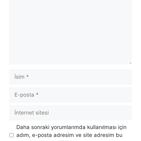
İsim
E-
posta
İnternet
sitesi
Daha sonraki yorumlarımda kullanılması için
adım, e-posta adresim ve site adresim bu