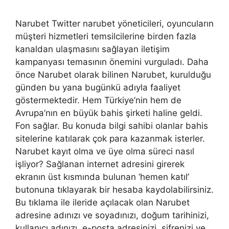
Narubet Twitter narubet yöneticileri, oyuncuların
müşteri hizmetleri temsilcilerine birden fazla
kanaldan ulaşmasını sağlayan iletişim
kampanyası temasının önemini vurguladı. Daha
önce Narubet olarak bilinen Narubet, kurulduğu
günden bu yana bugünkü adıyla faaliyet
göstermektedir. Hem Türkiye’nin hem de
Avrupa’nın en büyük bahis şirketi haline geldi.
Fon sağlar. Bu konuda bilgi sahibi olanlar bahis
sitelerine katılarak çok para kazanmak isterler.
Narubet kayıt olma ve üye olma süreci nasıl
işliyor? Sağlanan internet adresini girerek
ekranın üst kısmında bulunan ‘hemen katıl’
butonuna tıklayarak bir hesaba kaydolabilirsiniz.
Bu tıklama ile ileride açılacak olan Narubet
adresine adınızı ve soyadınızı, doğum tarihinizi,
kullanıcı adınızı, e-posta adresinizi, şifrenizi ve