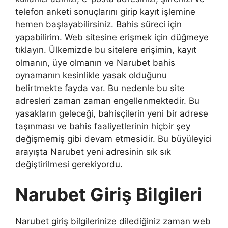
telefon anketi sonuçlarını girip kayıt işlemine
hemen başlayabilirsiniz. Bahis süreci için
yapabilirim. Web sitesine erişmek için düğmeye
tıklayın. Ülkemizde bu sitelere erişimin, kayıt
olmanın, üye olmanın ve Narubet bahis
oynamanın kesinlikle yasak olduğunu
belirtmekte fayda var. Bu nedenle bu site
adresleri zaman zaman engellenmektedir. Bu
yasakların geleceği, bahisçilerin yeni bir adrese
taşınması ve bahis faaliyetlerinin hiçbir şey
değişmemiş gibi devam etmesidir. Bu büyüleyici
arayışta Narubet yeni adresinin sık sık
değiştirilmesi gerekiyordu.
Narubet Giriş Bilgileri
Narubet giriş bilgilerinize dilediğiniz zaman web