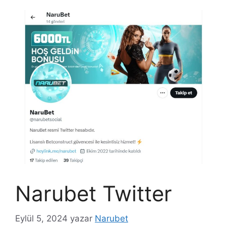
Narubet Twitter
Eylül 5, 2024
yazar
Narubet