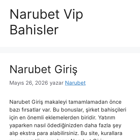
Narubet Vip
Bahisler
Narubet Giriş
Mayıs 26, 2026
yazar
Narubet
Narubet Giriş makaleyi tamamlamadan önce
bazı fırsatlar var. Bu bonuslar, şirket bahisçileri
için en önemli eklemelerden biridir. Yatırım
yaparken nasıl ödediğinizden daha fazla şey
alıp ekstra para alabilirsiniz. Bu site, kurallara