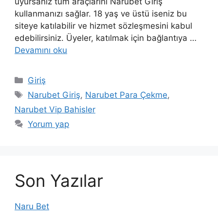
uyursanız tüm araçlarını Narubet Giriş
kullanmanızı sağlar. 18 yaş ve üstü iseniz bu
siteye katılabilir ve hizmet sözleşmesini kabul
edebilirsiniz. Üyeler, katılmak için bağlantıya …
Devamını oku
Kategoriler
Giriş
Etiketler
Narubet Giriş
,
Narubet Para Çekme
,
Narubet Vip Bahisler
Yorum yap
Son Yazılar
Naru Bet