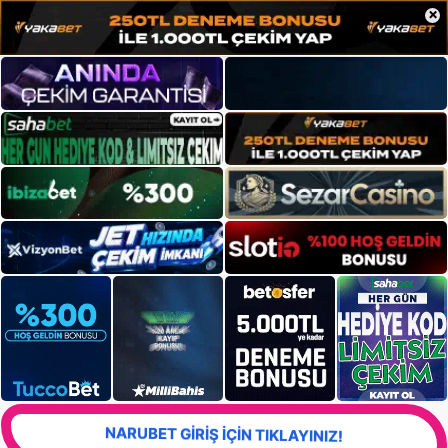
×
NARUBET GİRİŞ İÇİN TIKLAYINIZ!