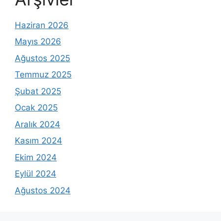
Haziran 2026
Mayıs 2026
Ağustos 2025
Temmuz 2025
Şubat 2025
Ocak 2025
Aralık 2024
Kasım 2024
Ekim 2024
Eylül 2024
Ağustos 2024