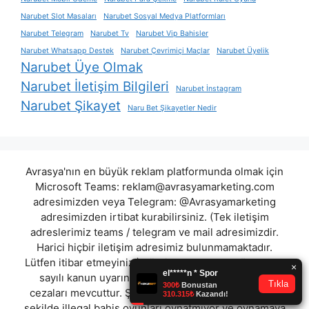
Narubet Slot Masaları
Narubet Sosyal Medya Platformları
Narubet Telegram
Narubet Tv
Narubet Vip Bahisler
Narubet Whatsapp Destek
Narubet Çevrimiçi Maçlar
Narubet Üyelik
Narubet Üye Olmak
Narubet İletişim Bilgileri
Narubet İnstagram
Narubet Şikayet
Naru Bet Şikayetler Nedir
Avrasya'nın en büyük reklam platformunda olmak için
Microsoft Teams:
reklam@avrasyamarketing.com
adresimizden veya Telegram: @Avrasyamarketing
adresimizden irtibat kurabilirsiniz. (Tek iletişim
adreslerimiz teams / telegram ve mail adresimizdir.
Harici hiçbir iletişim adresimiz bulunmamaktadır.
Lütfen itibar etmeyiniz.) Türkiye yasalarına göre 7258
sayılı kanun uyarınca yasa dışı bahis oynamanın
cezaları mevcuttur. Şu an bulunduğunuz site hiç bir
şekilde illegal bahis oyunları oynatmıyor ve oynamaya