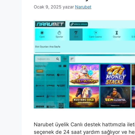
Ocak 9, 2025
yazar
Narubet
Narubet üyelik Canlı destek hattımızla ileti
seçenek de 24 saat yardım sağlıyor ve he