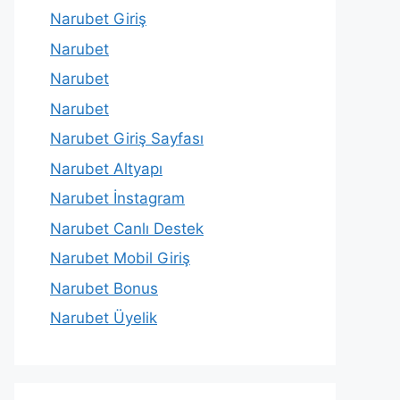
Narubet Giriş
Narubet
Narubet
Narubet
Narubet Giriş Sayfası
Narubet Altyapı
Narubet İnstagram
Narubet Canlı Destek
Narubet Mobil Giriş
Narubet Bonus
Narubet Üyelik