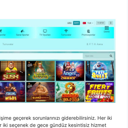
şime geçerek sorunlarınızı giderebilirsiniz. Her iki
r iki seçenek de gece gündüz kesintisiz hizmet