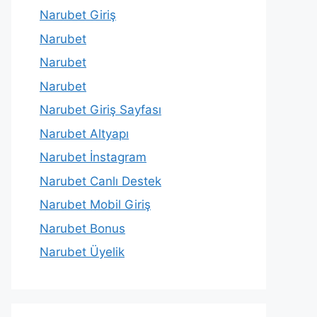
Narubet Giriş
Narubet
Narubet
Narubet
Narubet Giriş Sayfası
Narubet Altyapı
Narubet İnstagram
Narubet Canlı Destek
Narubet Mobil Giriş
Narubet Bonus
Narubet Üyelik