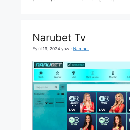
Narubet Tv
Eylül 19, 2024
yazar
Narubet