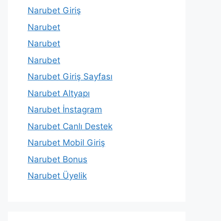
Narubet Giriş
Narubet
Narubet
Narubet
Narubet Giriş Sayfası
Narubet Altyapı
Narubet İnstagram
Narubet Canlı Destek
Narubet Mobil Giriş
Narubet Bonus
Narubet Üyelik