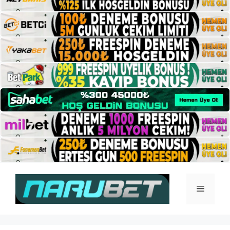
İçeriğe
atla
Menü