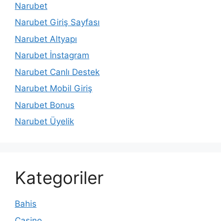
Narubet
Narubet Giriş Sayfası
Narubet Altyapı
Narubet İnstagram
Narubet Canlı Destek
Narubet Mobil Giriş
Narubet Bonus
Narubet Üyelik
Kategoriler
Bahis
Casino