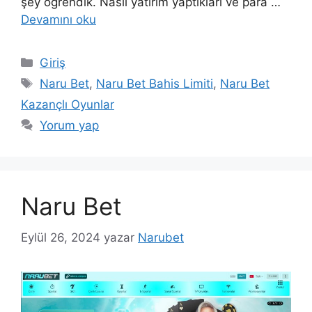
şey öğrendik. Nasıl yatırım yaptıkları ve para …
Devamını oku
Kategoriler
Giriş
Etiketler
Naru Bet
,
Naru Bet Bahis Limiti
,
Naru Bet
Kazançlı Oyunlar
Yorum yap
Naru Bet
Eylül 26, 2024
yazar
Narubet