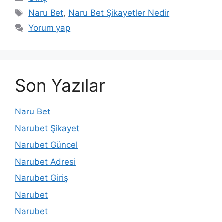
Etiketler
Naru Bet
,
Naru Bet Şikayetler Nedir
Yorum yap
Son Yazılar
Naru Bet
Narubet Şikayet
Narubet Güncel
Narubet Adresi
Narubet Giriş
Narubet
Narubet