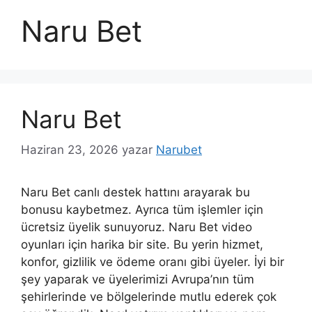
Naru Bet
Naru Bet
Haziran 23, 2026
yazar
Narubet
Naru Bet canlı destek hattını arayarak bu
bonusu kaybetmez. Ayrıca tüm işlemler için
ücretsiz üyelik sunuyoruz. Naru Bet video
oyunları için harika bir site. Bu yerin hizmet,
konfor, gizlilik ve ödeme oranı gibi üyeler. İyi bir
şey yaparak ve üyelerimizi Avrupa’nın tüm
şehirlerinde ve bölgelerinde mutlu ederek çok