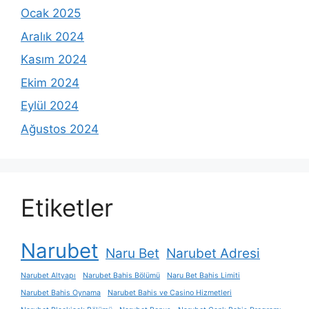
Ocak 2025
Aralık 2024
Kasım 2024
Ekim 2024
Eylül 2024
Ağustos 2024
Etiketler
Narubet
Naru Bet
Narubet Adresi
Narubet Altyapı
Narubet Bahis Bölümü
Naru Bet Bahis Limiti
Narubet Bahis Oynama
Narubet Bahis ve Casino Hizmetleri