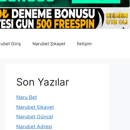
ubet Giriş
Narubet Şikayet
İletişim
Son Yazılar
Naru Bet
Narubet Şikayet
Narubet Güncel
Narubet Adresi