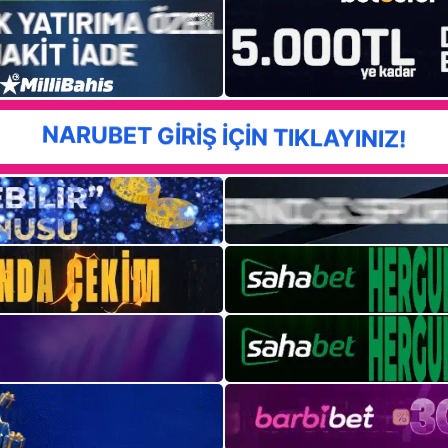
NARUBET GİRİŞ İÇİN TIKLAYINIZ!