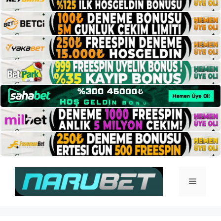
İçeriğe
atla
Menü