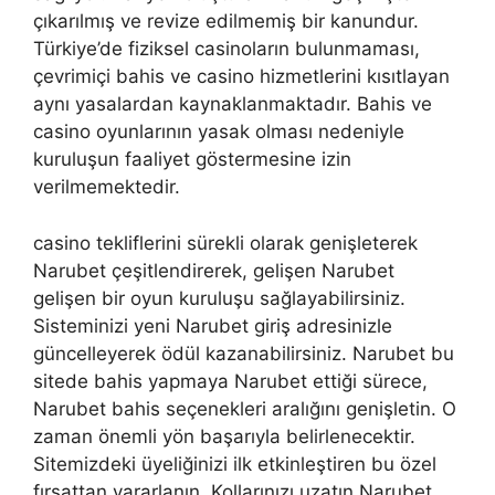
çıkarılmış ve revize edilmemiş bir kanundur.
Türkiye’de fiziksel casinoların bulunmaması,
çevrimiçi bahis ve casino hizmetlerini kısıtlayan
aynı yasalardan kaynaklanmaktadır. Bahis ve
casino oyunlarının yasak olması nedeniyle
kuruluşun faaliyet göstermesine izin
verilmemektedir.
casino tekliflerini sürekli olarak genişleterek
Narubet çeşitlendirerek, gelişen Narubet
gelişen bir oyun kuruluşu sağlayabilirsiniz.
Sisteminizi yeni Narubet giriş adresinizle
güncelleyerek ödül kazanabilirsiniz. Narubet bu
sitede bahis yapmaya Narubet ettiği sürece,
Narubet bahis seçenekleri aralığını genişletin. O
zaman önemli yön başarıyla belirlenecektir.
Sitemizdeki üyeliğinizi ilk etkinleştiren bu özel
fırsattan yararlanın. Kollarınızı uzatın Narubet