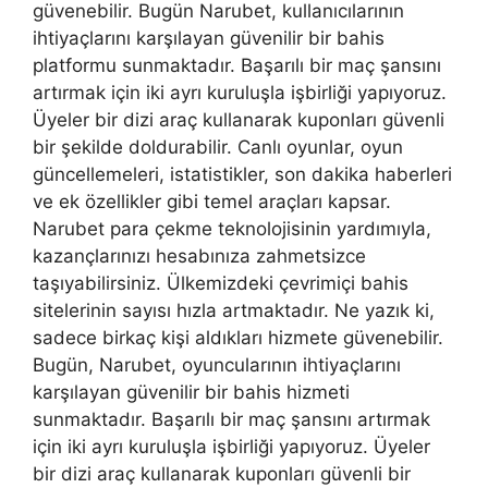
güvenebilir. Bugün Narubet, kullanıcılarının
ihtiyaçlarını karşılayan güvenilir bir bahis
platformu sunmaktadır. Başarılı bir maç şansını
artırmak için iki ayrı kuruluşla işbirliği yapıyoruz.
Üyeler bir dizi araç kullanarak kuponları güvenli
bir şekilde doldurabilir. Canlı oyunlar, oyun
güncellemeleri, istatistikler, son dakika haberleri
ve ek özellikler gibi temel araçları kapsar.
Narubet para çekme teknolojisinin yardımıyla,
kazançlarınızı hesabınıza zahmetsizce
taşıyabilirsiniz. Ülkemizdeki çevrimiçi bahis
sitelerinin sayısı hızla artmaktadır. Ne yazık ki,
sadece birkaç kişi aldıkları hizmete güvenebilir.
Bugün, Narubet, oyuncularının ihtiyaçlarını
karşılayan güvenilir bir bahis hizmeti
sunmaktadır. Başarılı bir maç şansını artırmak
için iki ayrı kuruluşla işbirliği yapıyoruz. Üyeler
bir dizi araç kullanarak kuponları güvenli bir