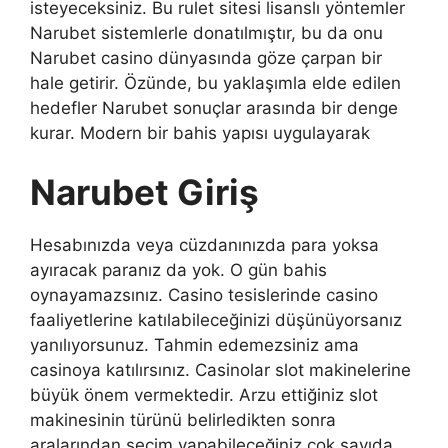
isteyeceksiniz. Bu rulet sitesi lisanslı yöntemler
Narubet sistemlerle donatılmıştır, bu da onu
Narubet casino dünyasında göze çarpan bir
hale getirir. Özünde, bu yaklaşımla elde edilen
hedefler Narubet sonuçlar arasında bir denge
kurar. Modern bir bahis yapısı uygulayarak
Narubet Giriş
Hesabınızda veya cüzdanınızda para yoksa
ayıracak paranız da yok. O gün bahis
oynayamazsınız. Casino tesislerinde casino
faaliyetlerine katılabileceğinizi düşünüyorsanız
yanılıyorsunuz. Tahmin edemezsiniz ama
casinoya katılırsınız. Casinolar slot makinelerine
büyük önem vermektedir. Arzu ettiğiniz slot
makinesinin türünü belirledikten sonra
aralarından seçim yapabileceğiniz çok sayıda