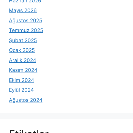
Haziran 2026
Mayıs 2026
Ağustos 2025
Temmuz 2025
Şubat 2025
Ocak 2025
Aralık 2024
Kasım 2024
Ekim 2024
Eylül 2024
Ağustos 2024