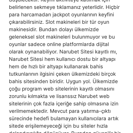
belirlenen sekmeye tıklamanız yeterlidir. Hiçbir
para harcamadan jackpot oyunlarının keyfini
çıkarabilirsiniz. Slot makineleri bir tür oyun
makinesidir. Bundan dolayı ülkemizde
geleneksel slot makineleri bulunmuyor ve bu
oyunlar sadece online platformlarda dijital
olarak oynanabiliyor. Narubet Sitesi kayıtlı mı,
Narubet Sitesi hem kullanıcı dostu bir altyapı
hem de hızlı bir altyapı kullanarak bahis
tutkunlarının ilgisini çeken ülkemizdeki birçok
bahis sitesinden biridir. Uygun yol. Ülkemizde
çoğu program web sitelerinin kayıtlı olmasını
zorunlu kılmakta ve lisanssız Narubet web
sitelerinin çok fazla içeriğe sahip olmasına izin
verilmemektedir. Mevcut para yatırma-çıktı
sürecinde hedefi bulamayan kullanıcılara artık
sitede erişilemeyeceği için bu siteler hızla