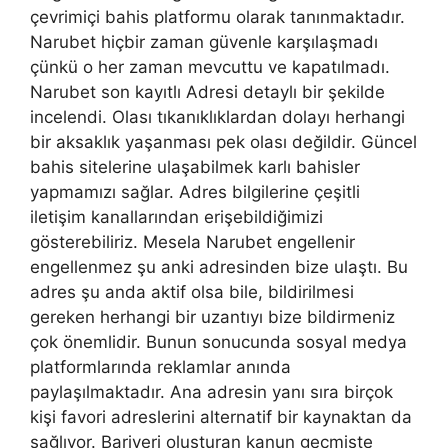
çevrimiçi bahis platformu olarak tanınmaktadır.
Narubet hiçbir zaman güvenle karşılaşmadı
çünkü o her zaman mevcuttu ve kapatılmadı.
Narubet son kayıtlı Adresi detaylı bir şekilde
incelendi. Olası tıkanıklıklardan dolayı herhangi
bir aksaklık yaşanması pek olası değildir. Güncel
bahis sitelerine ulaşabilmek karlı bahisler
yapmamızı sağlar. Adres bilgilerine çeşitli
iletişim kanallarından erişebildiğimizi
gösterebiliriz. Mesela Narubet engellenir
engellenmez şu anki adresinden bize ulaştı. Bu
adres şu anda aktif olsa bile, bildirilmesi
gereken herhangi bir uzantıyı bize bildirmeniz
çok önemlidir. Bunun sonucunda sosyal medya
platformlarında reklamlar anında
paylaşılmaktadır. Ana adresin yanı sıra birçok
kişi favori adreslerini alternatif bir kaynaktan da
sağlıyor. Bariyeri oluşturan kanun geçmişte