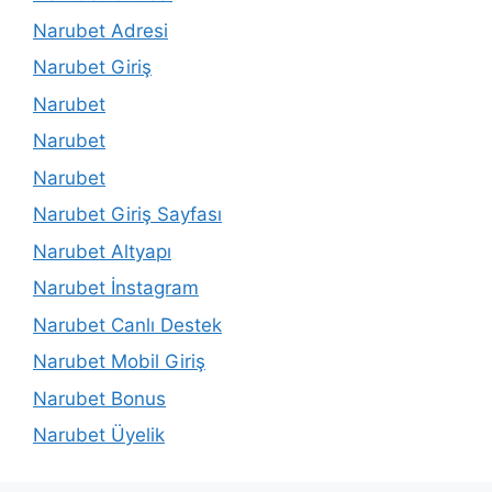
Narubet Adresi
Narubet Giriş
Narubet
Narubet
Narubet
Narubet Giriş Sayfası
Narubet Altyapı
Narubet İnstagram
Narubet Canlı Destek
Narubet Mobil Giriş
Narubet Bonus
Narubet Üyelik