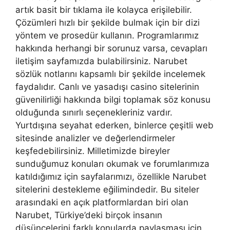
artık basit bir tıklama ile kolayca erişilebilir.
Çözümleri hızlı bir şekilde bulmak için bir dizi
yöntem ve prosedür kullanın. Programlarımız
hakkında herhangi bir sorunuz varsa, cevapları
iletişim sayfamızda bulabilirsiniz. Narubet
sözlük notlarını kapsamlı bir şekilde incelemek
faydalıdır. Canlı ve yasadışı casino sitelerinin
güvenilirliği hakkında bilgi toplamak söz konusu
olduğunda sınırlı seçenekleriniz vardır.
Yurtdışına seyahat ederken, binlerce çeşitli web
sitesinde analizler ve değerlendirmeler
keşfedebilirsiniz. Milletimizde bireyler
sunduğumuz konuları okumak ve forumlarımıza
katıldığımız için sayfalarımızı, özellikle Narubet
sitelerini destekleme eğilimindedir. Bu siteler
arasındaki en açık platformlardan biri olan
Narubet, Türkiye’deki birçok insanın
düşüncelerini farklı konularda paylaşması için