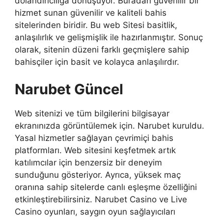
dolandırıcılığa dönüşüyor. Buradan güvenilir bir
hizmet sunan güvenilir ve kaliteli bahis
sitelerinden biridir. Bu web Sitesi basitlik,
anlaşılırlık ve gelişmişlik ile hazırlanmıştır. Sonuç
olarak, sitenin düzeni farklı geçmişlere sahip
bahisçiler için basit ve kolayca anlaşılırdır.
Narubet Güncel
Web sitenizi ve tüm bilgilerini bilgisayar
ekranınızda görüntülemek için. Narubet kuruldu.
Yasal hizmetler sağlayan çevrimiçi bahis
platformları. Web sitesini keşfetmek artık
katılımcılar için benzersiz bir deneyim
sunduğunu gösteriyor. Ayrıca, yüksek maç
oranına sahip sitelerde canlı eşleşme özelliğini
etkinleştirebilirsiniz. Narubet Casino ve Live
Casino oyunları, saygın oyun sağlayıcıları