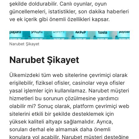
şekilde doldurabilir. Canlı oyunlar, oyun
güncellemeleri, istatistikler, son dakika haberleri
ve ek içerik gibi önemli özellikleri kapsar.
Narubet Şikayet
Narubet Şikayet
Ülkemizdeki tüm web sitelerine çevrimiçi olarak
erişilebilir, fiziksel ofisler, casinolar veya ofisler
yasal işlemler için kullanılamaz. Narubet müşteri
hizmetleri bu sorunun çözülmesine yardımcı
olabilir mi? Sonuç olarak, platform çevrimiçi web
sitelerini etkili bir şekilde desteklemek için
yüksek kaliteli altyapı sağlamalıdır. Ayrıca,
soruları derhal ele almamak daha önemli
konulara yol açabilir. Narubet müşteri desteğine