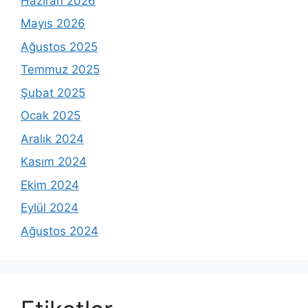
Haziran 2026
Mayıs 2026
Ağustos 2025
Temmuz 2025
Şubat 2025
Ocak 2025
Aralık 2024
Kasım 2024
Ekim 2024
Eylül 2024
Ağustos 2024