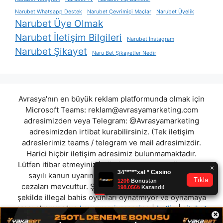
Narubet Whatsapp Destek
Narubet Çevrimiçi Maçlar
Narubet Üyelik
Narubet Üye Olmak
Narubet İletişim Bilgileri
Narubet İnstagram
Narubet Şikayet
Naru Bet Şikayetler Nedir
Avrasya'nın en büyük reklam platformunda olmak için
Microsoft Teams:
reklam@avrasyamarketing.com
adresimizden veya Telegram: @Avrasyamarketing
adresimizden irtibat kurabilirsiniz. (Tek iletişim
adreslerimiz teams / telegram ve mail adresimizdir.
Harici hiçbir iletişim adresimiz bulunmamaktadır.
Lütfen itibar etmeyiniz.) Türkiye yasalarına göre 7258
sayılı kanun uyarınca yasa dışı bahis oynamanın
cezaları mevcuttur. Şu an bulunduğunuz site hiç bir
şekilde illegal bahis oyunları oynatmıyor ve oynamaya
aracı olmuyordur.
kayapremiumcasino
|
betlio
|
citybet
×
|
yodabet
|
sterlinbet
|
derbibet
|
asobahis
|
oregabet
"