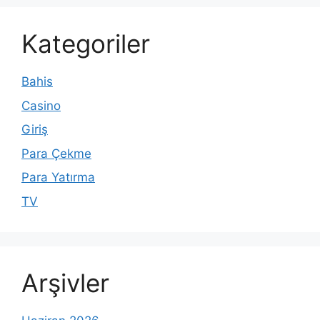
Kategoriler
Bahis
Casino
Giriş
Para Çekme
Para Yatırma
TV
Arşivler