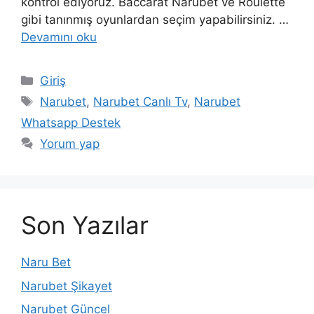
kontrol ediyoruz. Baccarat Narubet ve Roulette
gibi tanınmış oyunlardan seçim yapabilirsiniz. …
Devamını oku
Kategoriler
Giriş
Etiketler
Narubet
,
Narubet Canlı Tv
,
Narubet
Whatsapp Destek
Yorum yap
Son Yazılar
Naru Bet
Narubet Şikayet
Narubet Güncel