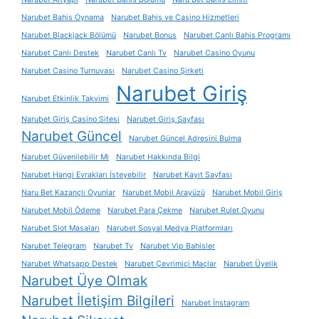
Narubet Bahis Oynama
Narubet Bahis ve Casino Hizmetleri
Narubet Blackjack Bölümü
Narubet Bonus
Narubet Canlı Bahis Programı
Narubet Canlı Destek
Narubet Canlı Tv
Narubet Casino Oyunu
Narubet Casino Turnuvası
Narubet Casino Şirketi
Narubet Giriş
Narubet Etkinlik Takvimi
Narubet Giriş Casino Sitesi
Narubet Giriş Sayfası
Narubet Güncel
Narubet Güncel Adresini Bulma
Narubet Güvenilebilir Mi
Narubet Hakkında Bilgi
Narubet Hangi Evrakları İsteyebilir
Narubet Kayıt Sayfası
Naru Bet Kazançlı Oyunlar
Narubet Mobil Arayüzü
Narubet Mobil Giriş
Narubet Mobil Ödeme
Narubet Para Çekme
Narubet Rulet Oyunu
Narubet Slot Masaları
Narubet Sosyal Medya Platformları
Narubet Telegram
Narubet Tv
Narubet Vip Bahisler
Narubet Whatsapp Destek
Narubet Çevrimiçi Maçlar
Narubet Üyelik
Narubet Üye Olmak
Narubet İletişim Bilgileri
Narubet İnstagram