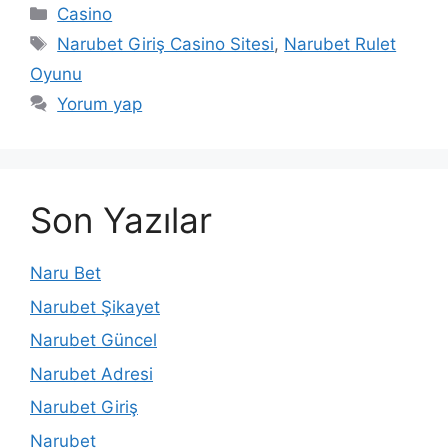
Kategoriler
Casino
Etiketler
Narubet Giriş Casino Sitesi
,
Narubet Rulet
Oyunu
Yorum yap
Son Yazılar
Naru Bet
Narubet Şikayet
Narubet Güncel
Narubet Adresi
Narubet Giriş
Narubet