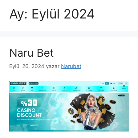
Ay:
Eylül 2024
Naru Bet
Eylül 26, 2024
yazar
Narubet