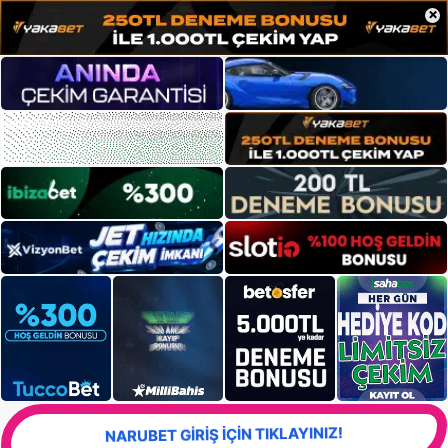
×
NARUBET GİRİŞ İÇİN TIKLAYINIZ!