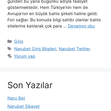
günden bu yana bugünkü adıyla faaliyet
göstermektedir. Hem Türkiye’nin hem de
Avrupa’nın en büyük bahis şirketi haline geldi.
Fon sağlar. Bu konuda bilgi sahibi olanlar bahis
sitelerine katılarak çok para …
Devamını oku
Kategoriler
Giriş
Etiketler
Narubet Giriş Bilgileri
,
Narubet Twitter
Yorum yap
Son Yazılar
Naru Bet
Narubet Şikayet