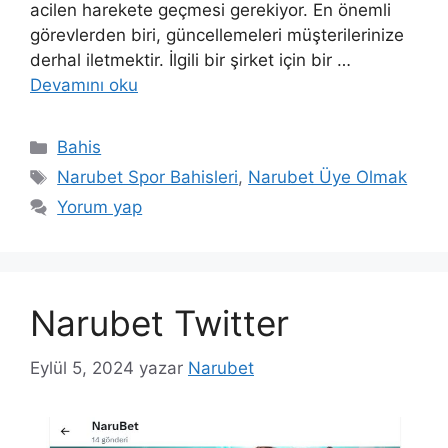
acilen harekete geçmesi gerekiyor. En önemli
görevlerden biri, güncellemeleri müşterilerinize
derhal iletmektir. İlgili bir şirket için bir …
Devamını oku
Kategoriler
Bahis
Etiketler
Narubet Spor Bahisleri
,
Narubet Üye Olmak
Yorum yap
Narubet Twitter
Eylül 5, 2024
yazar
Narubet