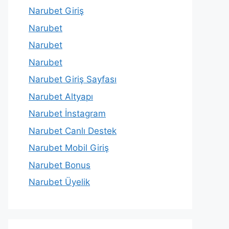
Narubet Giriş
Narubet
Narubet
Narubet
Narubet Giriş Sayfası
Narubet Altyapı
Narubet İnstagram
Narubet Canlı Destek
Narubet Mobil Giriş
Narubet Bonus
Narubet Üyelik