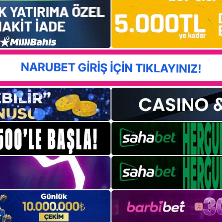
NARUBET GİRİŞ İÇİN TIKLAYINIZ!