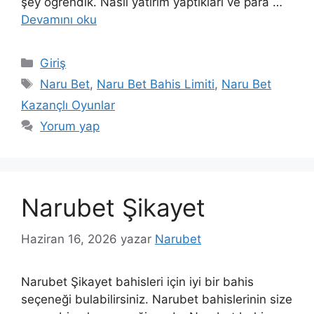
şey öğrendik. Nasıl yatırım yaptıkları ve para …
Devamını oku
Kategoriler
Giriş
Etiketler
Naru Bet
,
Naru Bet Bahis Limiti
,
Naru Bet
Kazançlı Oyunlar
Yorum yap
Narubet Şikayet
Haziran 16, 2026
yazar
Narubet
Narubet Şikayet bahisleri için iyi bir bahis
seçeneği bulabilirsiniz. Narubet bahislerinin size