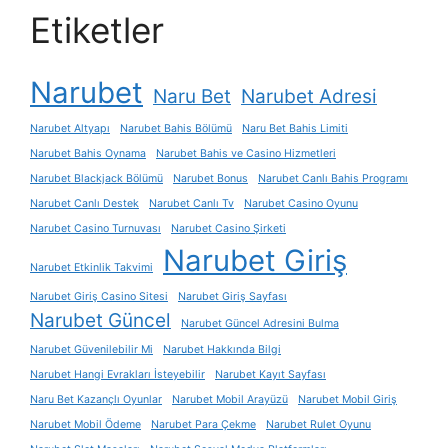
Etiketler
Narubet
Naru Bet
Narubet Adresi
Narubet Altyapı
Narubet Bahis Bölümü
Naru Bet Bahis Limiti
Narubet Bahis Oynama
Narubet Bahis ve Casino Hizmetleri
Narubet Blackjack Bölümü
Narubet Bonus
Narubet Canlı Bahis Programı
Narubet Canlı Destek
Narubet Canlı Tv
Narubet Casino Oyunu
Narubet Casino Turnuvası
Narubet Casino Şirketi
Narubet Giriş
Narubet Etkinlik Takvimi
Narubet Giriş Casino Sitesi
Narubet Giriş Sayfası
Narubet Güncel
Narubet Güncel Adresini Bulma
Narubet Güvenilebilir Mi
Narubet Hakkında Bilgi
Narubet Hangi Evrakları İsteyebilir
Narubet Kayıt Sayfası
Naru Bet Kazançlı Oyunlar
Narubet Mobil Arayüzü
Narubet Mobil Giriş
Narubet Mobil Ödeme
Narubet Para Çekme
Narubet Rulet Oyunu