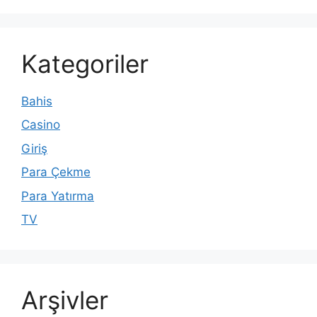
Kategoriler
Bahis
Casino
Giriş
Para Çekme
Para Yatırma
TV
Arşivler