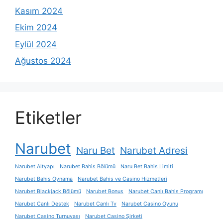
Kasım 2024
Ekim 2024
Eylül 2024
Ağustos 2024
Etiketler
Narubet
Naru Bet
Narubet Adresi
Narubet Altyapı
Narubet Bahis Bölümü
Naru Bet Bahis Limiti
Narubet Bahis Oynama
Narubet Bahis ve Casino Hizmetleri
Narubet Blackjack Bölümü
Narubet Bonus
Narubet Canlı Bahis Programı
Narubet Canlı Destek
Narubet Canlı Tv
Narubet Casino Oyunu
Narubet Casino Turnuvası
Narubet Casino Şirketi