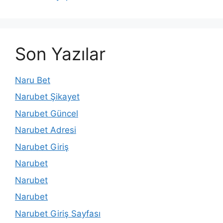
Son Yazılar
Naru Bet
Narubet Şikayet
Narubet Güncel
Narubet Adresi
Narubet Giriş
Narubet
Narubet
Narubet
Narubet Giriş Sayfası