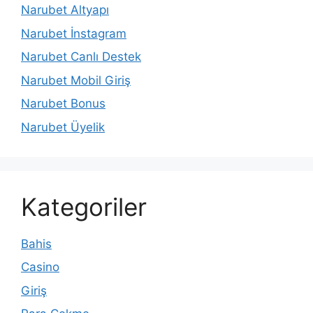
Narubet Altyapı
Narubet İnstagram
Narubet Canlı Destek
Narubet Mobil Giriş
Narubet Bonus
Narubet Üyelik
Kategoriler
Bahis
Casino
Giriş