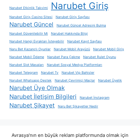
Narubet Giriş
Narubet Etkinlik Takvimi
Narubet Giriş Casino Sitesi
Narubet Giriş Sayfası
Narubet Güncel
Narubet Güncel Adresini Bulma
Narubet Güvenilebilir Mi
Narubet Hakkında Bilgi
Narubet Hangi Evrakları İsteyebilir
Narubet Kayıt Sayfası
Naru Bet Kazançlı Oyunlar
Narubet Mobil Arayüzü
Narubet Mobil Giriş
Narubet Mobil Ödeme
Narubet Para Çekme
Narubet Rulet Oyunu
Narubet Slot Masaları
Narubet Sosyal Medya Platformları
Narubet Telegram
Narubet Tv
Narubet Vip Bahisler
Narubet Whatsapp Destek
Narubet Çevrimiçi Maçlar
Narubet Üyelik
Narubet Üye Olmak
Narubet İletişim Bilgileri
Narubet İnstagram
Narubet Şikayet
Naru Bet Şikayetler Nedir
Avrasya'nın en büyük reklam platformunda olmak için