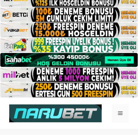
İçeriğe
atla
Menü