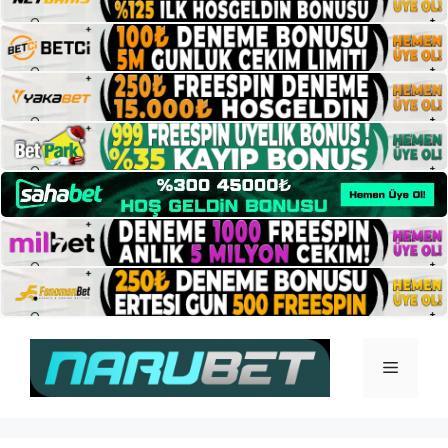
İçeriğe
atla
Menü