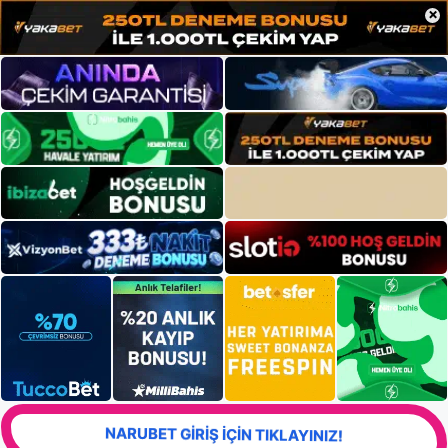
×
NARUBET GİRİŞ İÇİN TIKLAYINIZ!