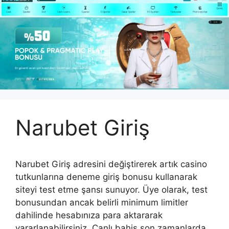
Narubet Giriş
Narubet Giriş adresini değiştirerek artık casino
tutkunlarına deneme giriş bonusu kullanarak
siteyi test etme şansı sunuyor. Üye olarak, test
bonusundan ancak belirli minimum limitler
dahilinde hesabınıza para aktararak
yararlanabilirsiniz. Canlı bahis son zamanlarda