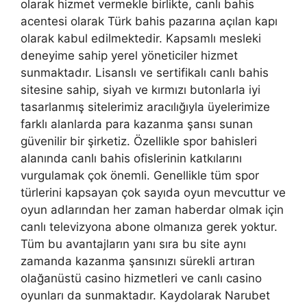
olarak hizmet vermekle birlikte, canlı bahis
acentesi olarak Türk bahis pazarına açılan kapı
olarak kabul edilmektedir. Kapsamlı mesleki
deneyime sahip yerel yöneticiler hizmet
sunmaktadır. Lisanslı ve sertifikalı canlı bahis
sitesine sahip, siyah ve kırmızı butonlarla iyi
tasarlanmış sitelerimiz aracılığıyla üyelerimize
farklı alanlarda para kazanma şansı sunan
güvenilir bir şirketiz. Özellikle spor bahisleri
alanında canlı bahis ofislerinin katkılarını
vurgulamak çok önemli. Genellikle tüm spor
türlerini kapsayan çok sayıda oyun mevcuttur ve
oyun adlarından her zaman haberdar olmak için
canlı televizyona abone olmanıza gerek yoktur.
Tüm bu avantajların yanı sıra bu site aynı
zamanda kazanma şansınızı sürekli artıran
olağanüstü casino hizmetleri ve canlı casino
oyunları da sunmaktadır. Kaydolarak Narubet