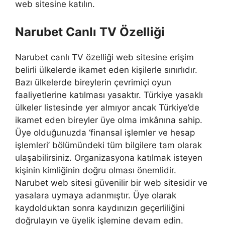
web sitesine katılın.
Narubet Canlı TV Özelliği
Narubet canlı TV özelliği web sitesine erişim
belirli ülkelerde ikamet eden kişilerle sınırlıdır.
Bazı ülkelerde bireylerin çevrimiçi oyun
faaliyetlerine katılması yasaktır. Türkiye yasaklı
ülkeler listesinde yer almıyor ancak Türkiye’de
ikamet eden bireyler üye olma imkânına sahip.
Üye olduğunuzda ‘finansal işlemler ve hesap
işlemleri’ bölümündeki tüm bilgilere tam olarak
ulaşabilirsiniz. Organizasyona katılmak isteyen
kişinin kimliğinin doğru olması önemlidir.
Narubet web sitesi güvenilir bir web sitesidir ve
yasalara uymaya adanmıştır. Üye olarak
kaydolduktan sonra kaydınızın geçerliliğini
doğrulayın ve üyelik işlemine devam edin.