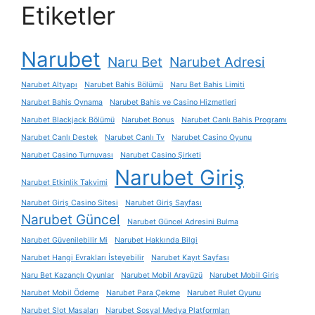
Etiketler
Narubet
Naru Bet
Narubet Adresi
Narubet Altyapı
Narubet Bahis Bölümü
Naru Bet Bahis Limiti
Narubet Bahis Oynama
Narubet Bahis ve Casino Hizmetleri
Narubet Blackjack Bölümü
Narubet Bonus
Narubet Canlı Bahis Programı
Narubet Canlı Destek
Narubet Canlı Tv
Narubet Casino Oyunu
Narubet Casino Turnuvası
Narubet Casino Şirketi
Narubet Giriş
Narubet Etkinlik Takvimi
Narubet Giriş Casino Sitesi
Narubet Giriş Sayfası
Narubet Güncel
Narubet Güncel Adresini Bulma
Narubet Güvenilebilir Mi
Narubet Hakkında Bilgi
Narubet Hangi Evrakları İsteyebilir
Narubet Kayıt Sayfası
Naru Bet Kazançlı Oyunlar
Narubet Mobil Arayüzü
Narubet Mobil Giriş
Narubet Mobil Ödeme
Narubet Para Çekme
Narubet Rulet Oyunu
Narubet Slot Masaları
Narubet Sosyal Medya Platformları