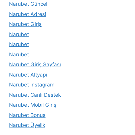
Narubet Güncel
Narubet Adresi
Narubet Giriş
Narubet
Narubet
Narubet
Narubet Giriş Sayfası
Narubet Altyapı
Narubet İnstagram
Narubet Canlı Destek
Narubet Mobil Giriş
Narubet Bonus
Narubet Üyelik