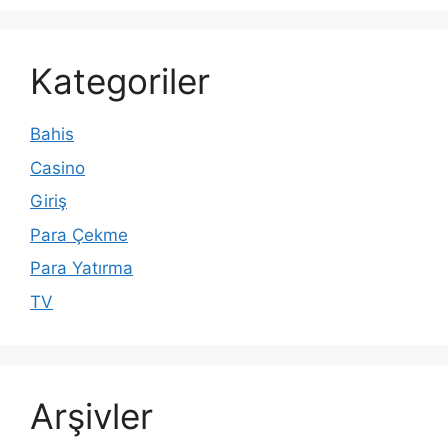
Kategoriler
Bahis
Casino
Giriş
Para Çekme
Para Yatırma
TV
Arşivler