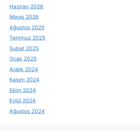
Haziran 2026
Mayıs 2026
Ağustos 2025
Temmuz 2025
Şubat 2025
Ocak 2025
Aralık 2024
Kasım 2024
Ekim 2024
Eylül 2024
Ağustos 2024