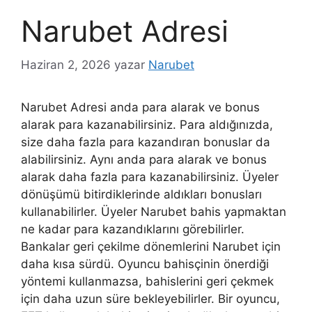
Narubet Adresi
Haziran 2, 2026
yazar
Narubet
Narubet Adresi anda para alarak ve bonus
alarak para kazanabilirsiniz. Para aldığınızda,
size daha fazla para kazandıran bonuslar da
alabilirsiniz. Aynı anda para alarak ve bonus
alarak daha fazla para kazanabilirsiniz. Üyeler
dönüşümü bitirdiklerinde aldıkları bonusları
kullanabilirler. Üyeler Narubet bahis yapmaktan
ne kadar para kazandıklarını görebilirler.
Bankalar geri çekilme dönemlerini Narubet için
daha kısa sürdü. Oyuncu bahisçinin önerdiği
yöntemi kullanmazsa, bahislerini geri çekmek
için daha uzun süre bekleyebilirler. Bir oyuncu,