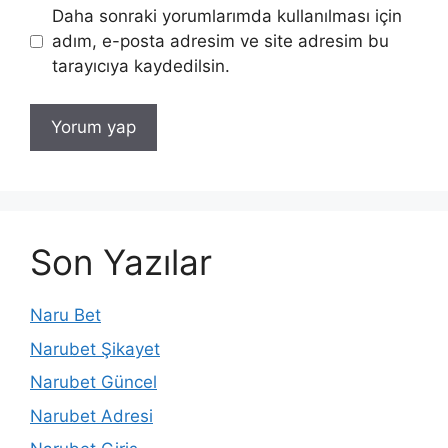
Daha sonraki yorumlarımda kullanılması için
adım, e-posta adresim ve site adresim bu
tarayıcıya kaydedilsin.
Son Yazılar
Naru Bet
Narubet Şikayet
Narubet Güncel
Narubet Adresi