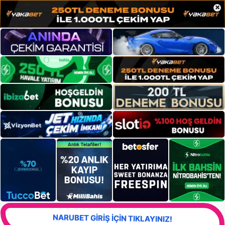
×
NARUBET GİRİŞ İÇİN TIKLAYINIZ!