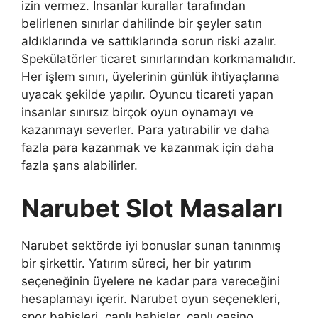
izin vermez. İnsanlar kurallar tarafından
belirlenen sınırlar dahilinde bir şeyler satın
aldıklarında ve sattıklarında sorun riski azalır.
Spekülatörler ticaret sınırlarından korkmamalıdır.
Her işlem sınırı, üyelerinin günlük ihtiyaçlarına
uyacak şekilde yapılır. Oyuncu ticareti yapan
insanlar sınırsız birçok oyun oynamayı ve
kazanmayı severler. Para yatırabilir ve daha
fazla para kazanmak ve kazanmak için daha
fazla şans alabilirler.
Narubet Slot Masaları
Narubet sektörde iyi bonuslar sunan tanınmış
bir şirkettir. Yatırım süreci, her bir yatırım
seçeneğinin üyelere ne kadar para vereceğini
hesaplamayı içerir. Narubet oyun seçenekleri,
spor bahisleri, canlı bahisler, canlı casino,