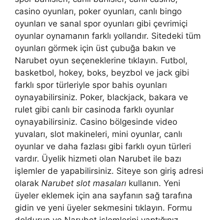
casino oyunları, poker oyunları, canlı bingo
oyunları ve sanal spor oyunları gibi çevrimiçi
oyunlar oynamanın farklı yollarıdır. Sitedeki tüm
oyunları görmek için üst çubuğa bakın ve
Narubet oyun seçeneklerine tıklayın. Futbol,
basketbol, hokey, boks, beyzbol ve jack gibi
farklı spor türleriyle spor bahis oyunları
oynayabilirsiniz. Poker, blackjack, bakara ve
rulet gibi canlı bir casinoda farklı oyunlar
oynayabilirsiniz. Casino bölgesinde video
yuvaları, slot makineleri, mini oyunlar, canlı
oyunlar ve daha fazlası gibi farklı oyun türleri
vardır. Üyelik hizmeti olan Narubet ile bazı
işlemler de yapabilirsiniz. Siteye son giriş adresi
olarak
Narubet slot masaları
kullanın. Yeni
üyeler eklemek için ana sayfanın sağ tarafına
gidin ve yeni üyeler sekmesini tıklayın. Formu
doldurun ve Narubet işlemlerini yaptığınız