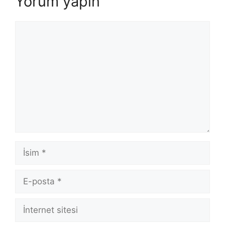
Yorum yapın
Yorum
İsim
E-
posta
İnternet
sitesi