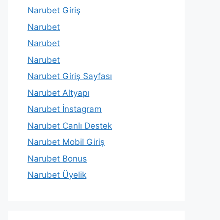
Narubet Giriş
Narubet
Narubet
Narubet
Narubet Giriş Sayfası
Narubet Altyapı
Narubet İnstagram
Narubet Canlı Destek
Narubet Mobil Giriş
Narubet Bonus
Narubet Üyelik