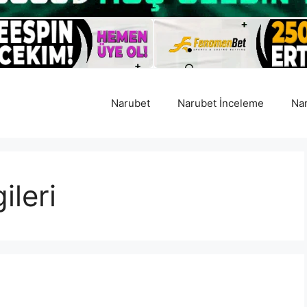
Narubet
Narubet İnceleme
Nar
ileri