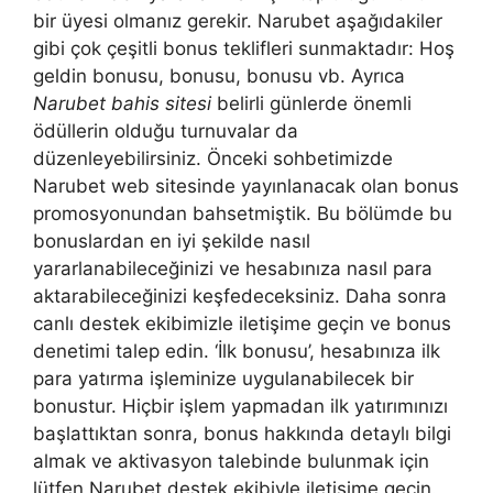
bir üyesi olmanız gerekir. Narubet aşağıdakiler
gibi çok çeşitli bonus teklifleri sunmaktadır: Hoş
geldin bonusu, bonusu, bonusu vb. Ayrıca
Narubet bahis sitesi
belirli günlerde önemli
ödüllerin olduğu turnuvalar da
düzenleyebilirsiniz. Önceki sohbetimizde
Narubet web sitesinde yayınlanacak olan bonus
promosyonundan bahsetmiştik. Bu bölümde bu
bonuslardan en iyi şekilde nasıl
yararlanabileceğinizi ve hesabınıza nasıl para
aktarabileceğinizi keşfedeceksiniz. Daha sonra
canlı destek ekibimizle iletişime geçin ve bonus
denetimi talep edin. ‘İlk bonusu’, hesabınıza ilk
para yatırma işleminize uygulanabilecek bir
bonustur. Hiçbir işlem yapmadan ilk yatırımınızı
başlattıktan sonra, bonus hakkında detaylı bilgi
almak ve aktivasyon talebinde bulunmak için
lütfen Narubet destek ekibiyle iletişime geçin.