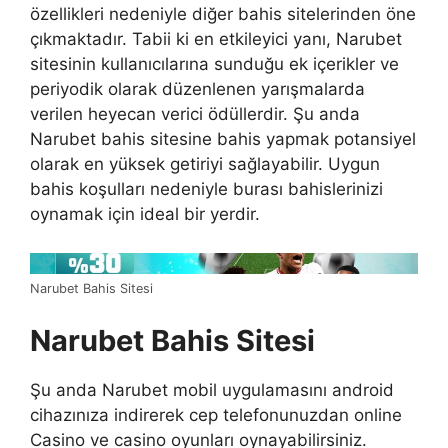
özellikleri nedeniyle diğer bahis sitelerinden öne
çıkmaktadır. Tabii ki en etkileyici yanı, Narubet
sitesinin kullanıcılarına sunduğu ek içerikler ve
periyodik olarak düzenlenen yarışmalarda
verilen heyecan verici ödüllerdir. Şu anda
Narubet bahis sitesine bahis yapmak potansiyel
olarak en yüksek getiriyi sağlayabilir. Uygun
bahis koşulları nedeniyle burası bahislerinizi
oynamak için ideal bir yerdir.
Narubet Bahis Sitesi
Narubet Bahis Sitesi
Şu anda Narubet mobil uygulamasını android
cihazınıza indirerek cep telefonunuzdan online
Casino ve casino oyunları oynayabilirsiniz.