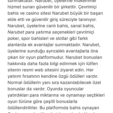
sunmaktadır. Narubet, üyelerine mükemmel
hizmet sunan güvenilir bir şirkettir. Çevrimiçi
bahis ve casino sitesi Narubet büyük bir başarı
elde etti ve güvenilir giriş süreciyle tanınıyor.
Narubet, üyelerine canlı bahis, sanal bahis,
Narubet para yatırma seçenekleri
çevrimiçi
poker, spor bahisleri ve slotlar gibi farklı
alanlarda ek avantajlar sunmaktadır. Narubet,
üyelerine sunduğu ayrıcalıklı avantajlarla öne
çıkan bir oyun platformudur. Narubet bonusları
hakkında daha fazla bilgi edinmek için lütfen
sitenin resmi web sitesini ziyaret edin. Her
yatırım fırsatının kendine özgü ödülleri vardır.
Normal ödüllerin yanı sıra kazanılabilecek özel
bonuslar da vardır. Oyunda oyuncular
yatırdıkları para miktarına ve oynamayı seçtikleri
oyun türüne göre çeşitli bonuslarla
ödüllendirilirler. Bu platformda bahis oynayan