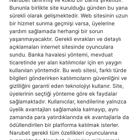
Bununla birlikte site kurulduğu günden bu yana
sürekli olarak gelişmektedir. Web sitesinin uzun
bir hizmet sunma geçmişi varsa, üyelerine
yardım sağlamada herhangi bir sorun
yaşanmayacaktır. Gerekli evrakları ve detaylı
açıklamaları internet sitesinde oyunculara
sundu. Banka havalesi yöntemi, mevduat
ticaretinde yer alan katılımcılar için en yaygın
kullanılan yöntemdir. Bu web sitesi, farklı türde
bilgileri gönderirken katılımcıların güvenliğini ve
gizliliğini garanti eden teknolojiyi kullanır. Site,
üyelerinin seçtiği yönteme göre ek faydalar
sağlamaktadır. Kullanıcılar, kendilerine yalnızca
üyelik avantajları sağlamakla kalmayıp, aynı
zamanda para yatırdıklarında ek avantajlarla da
ödüllendirilen bir platforma katılmak isterler.
Narubet gerekli tüm özellikleri oyuncularına