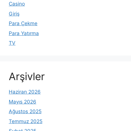
Casino
Giriş
Para Çekme
Para Yatırma
TV
Arşivler
Haziran 2026
Mayıs 2026
Ağustos 2025
Temmuz 2025