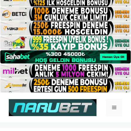
İçeriğe
atla
Menü