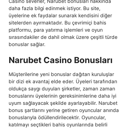
Casino severler, Narubet bonusları hakkında
daha fazla bilgi edinmek istiyor. Bu site,
üyelerine ek faydalar sunarak kendisini diğer
sitelerden ayırmaktadır. Bu çevrimiçi bahis
platformu, para yatırma işlemleri ve oyun
sırasındakiler de dahil olmak üzere çeşitli türde
bonuslar sağlar.
Narubet Casino Bonusları
Müşterilerine yeni bonuslar dağıtan kuruluşlar
bir dizi ek avantaj elde eder. Üyeleri tarafından
oldukça saygı duyulan şirketler, zaman zaman
bonuslarını üyelerinin gereksinimlerine daha iyi
uyum sağlayacak şekilde ayarlayabilir. Narubet
bonus şartlarını yerine getiren oyuncular anında
bonuslarıyla ödüllendirilecektir. Oyuncular,
katılmayı seçtikleri bahis oyunlarında belirli