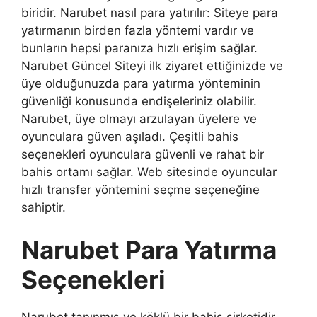
biridir. Narubet nasıl para yatırılır: Siteye para
yatırmanın birden fazla yöntemi vardır ve
bunların hepsi paranıza hızlı erişim sağlar.
Narubet Güncel Siteyi ilk ziyaret ettiğinizde ve
üye olduğunuzda para yatırma yönteminin
güvenliği konusunda endişeleriniz olabilir.
Narubet, üye olmayı arzulayan üyelere ve
oyunculara güven aşıladı. Çeşitli bahis
seçenekleri oyunculara güvenli ve rahat bir
bahis ortamı sağlar. Web sitesinde oyuncular
hızlı transfer yöntemini seçme seçeneğine
sahiptir.
Narubet Para Yatırma
Seçenekleri
Narubet tanınmış ve köklü bir bahis şirketidir.