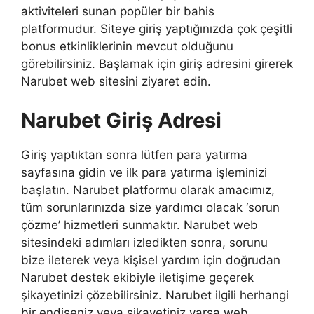
aktiviteleri sunan popüler bir bahis
platformudur. Siteye giriş yaptığınızda çok çeşitli
bonus etkinliklerinin mevcut olduğunu
görebilirsiniz. Başlamak için giriş adresini girerek
Narubet web sitesini ziyaret edin.
Narubet Giriş Adresi
Giriş yaptıktan sonra lütfen para yatırma
sayfasına gidin ve ilk para yatırma işleminizi
başlatın. Narubet platformu olarak amacımız,
tüm sorunlarınızda size yardımcı olacak ‘sorun
çözme’ hizmetleri sunmaktır. Narubet web
sitesindeki adımları izledikten sonra, sorunu
bize ileterek veya kişisel yardım için doğrudan
Narubet destek ekibiyle iletişime geçerek
şikayetinizi çözebilirsiniz. Narubet ilgili herhangi
bir endişeniz veya şikayetiniz varsa web