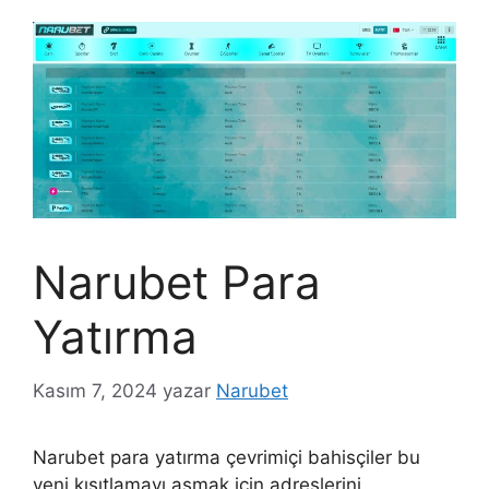
Narubet Para
Yatırma
Kasım 7, 2024
yazar
Narubet
Narubet para yatırma çevrimiçi bahisçiler bu
yeni kısıtlamayı aşmak için adreslerini