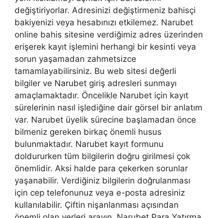
değiştiriyorlar. Adresinizi değiştirmeniz bahisçi
bakiyenizi veya hesabınızı etkilemez. Narubet
online bahis sitesine verdiğimiz adres üzerinden
erişerek kayıt işlemini herhangi bir kesinti veya
sorun yaşamadan zahmetsizce
tamamlayabilirsiniz. Bu web sitesi değerli
bilgiler ve Narubet giriş adresleri sunmayı
amaçlamaktadır. Öncelikle Narubet için kayıt
sürelerinin nasıl işlediğine dair görsel bir anlatım
var. Narubet üyelik sürecine başlamadan önce
bilmeniz gereken birkaç önemli husus
bulunmaktadır. Narubet kayıt formunu
doldururken tüm bilgilerin doğru girilmesi çok
önemlidir. Aksi halde para çekerken sorunlar
yaşanabilir. Verdiğiniz bilgilerin doğrulanması
için cep telefonunuz veya e-posta adresiniz
kullanılabilir. Çiftin nişanlanması açısından
önemli olan yerleri arayın. Narubet Para Yatırma