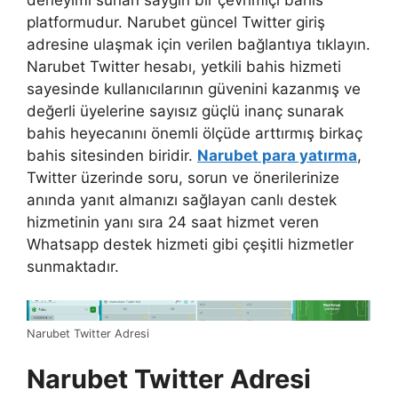
platformudur. Narubet güncel Twitter giriş
adresine ulaşmak için verilen bağlantıya tıklayın.
Narubet Twitter hesabı, yetkili bahis hizmeti
sayesinde kullanıcılarının güvenini kazanmış ve
değerli üyelerine sayısız güçlü inanç sunarak
bahis heyecanını önemli ölçüde arttırmış birkaç
bahis sitesinden biridir.
Narubet para yatırma
,
Twitter üzerinde soru, sorun ve önerilerinize
anında yanıt almanızı sağlayan canlı destek
hizmetinin yanı sıra 24 saat hizmet veren
Whatsapp destek hizmeti gibi çeşitli hizmetler
sunmaktadır.
Narubet Twitter Adresi
Narubet Twitter Adresi