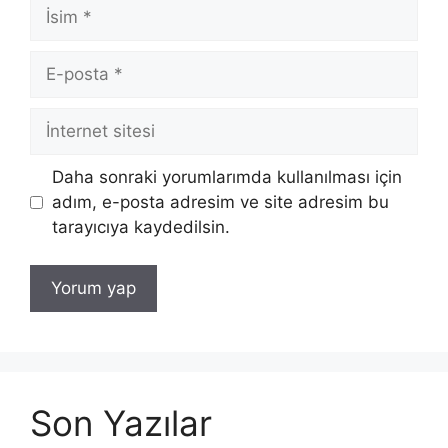
İsim
E-
posta
İnternet
sitesi
Daha sonraki yorumlarımda kullanılması için
adım, e-posta adresim ve site adresim bu
tarayıcıya kaydedilsin.
Son Yazılar