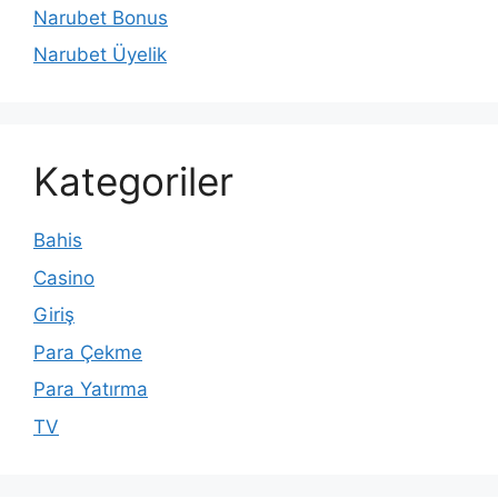
Narubet Bonus
Narubet Üyelik
Kategoriler
Bahis
Casino
Giriş
Para Çekme
Para Yatırma
TV