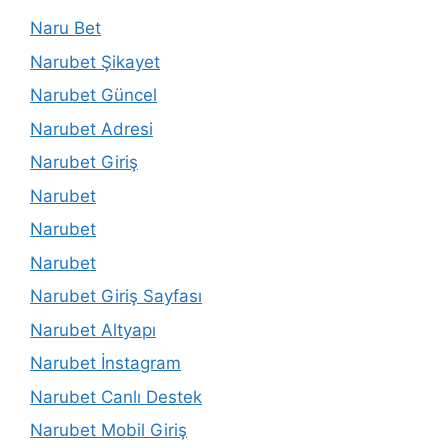
Naru Bet
Narubet Şikayet
Narubet Güncel
Narubet Adresi
Narubet Giriş
Narubet
Narubet
Narubet
Narubet Giriş Sayfası
Narubet Altyapı
Narubet İnstagram
Narubet Canlı Destek
Narubet Mobil Giriş